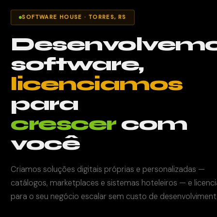
SOFTWARE HOUSE · TORRES, RS
Desenvolvem
software,
licenciamos
para
crescer
com
você
Criamos soluções digitais próprias e personalizadas —
catálogos, marketplaces e sistemas hoteleiros — e licen
para o seu negócio escalar sem custo de desenvolviment