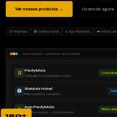
Ver nossos produtos →
Licenciar agora
🛒 PedyMais
🏨 SisMais Hotel
📱 App PedyMais
☁️ White Lab
tem+systems — portfólio de produtos
PedyMais
🛒
Licenciável
Catálogo & marketplace online
SisMais Hotel
🏨
SaaS
PMS hoteleiro completo
App PedyMais
📱
White Label
Pedidos mobile — iOS & Android
150+